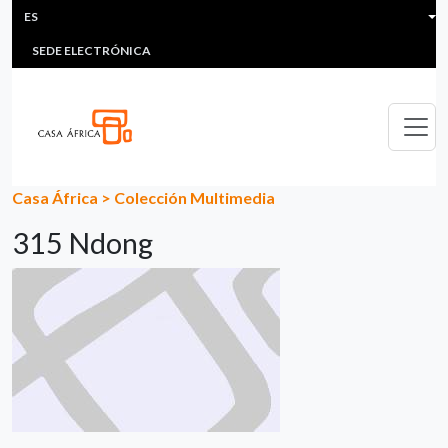
HEADER MENU
Pasar al contenido principal
ES
MULTIMEDIA
FAQS
#ÁFRICAESNOTICIA
Lis
SEDE ELECTRÓNICA
Casa África
>
Colección Multimedia
315 Ndong