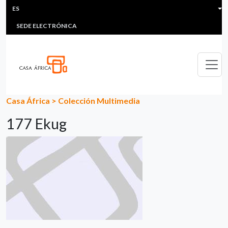
HEADER MENU
Pasar al contenido principal
ES
MULTIMEDIA
FAQS
#ÁFRICAESNOTICIA
Lis
SEDE ELECTRÓNICA
Casa África
>
Colección Multimedia
177 Ekug