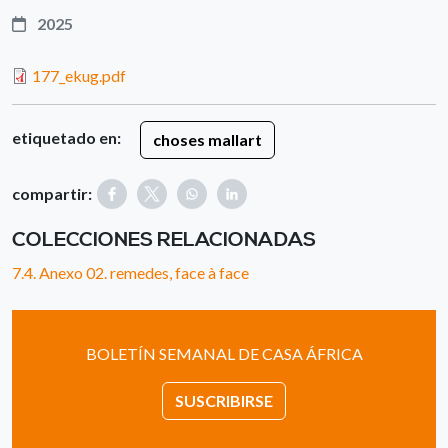
2025
177_ekug.pdf
etiquetado en:
choses mallart
compartir:
COLECCIONES RELACIONADAS
7.4. Anexo 02. remedes, face à face
BOLETÍN SEMANAL DE CASA ÁFRICA
SUSCRIBIRSE