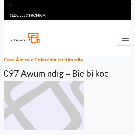
HEADER MENU
Pasar al contenido principal
ES
MULTIMEDIA
FAQS
#ÁFRICAESNOTICIA
Lis
SEDE ELECTRÓNICA
Casa África
>
Colección Multimedia
097 Awum ndig = Bie bi koe