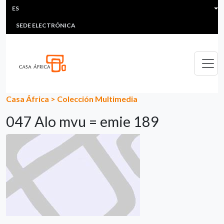
HEADER MENU
Pasar al contenido principal
ES
MULTIMEDIA
FAQS
#ÁFRICAESNOTICIA
Lis
SEDE ELECTRÓNICA
Casa África
>
Colección Multimedia
047 Alo mvu = emie 189