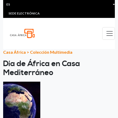
HEADER MENU
Pasar al contenido principal
ES
MULTIMEDIA
FAQS
#ÁFRICAESNOTICIA
Lis
SEDE ELECTRÓNICA
Casa África
>
Colección Multimedia
Día de África en Casa
Mediterráneo