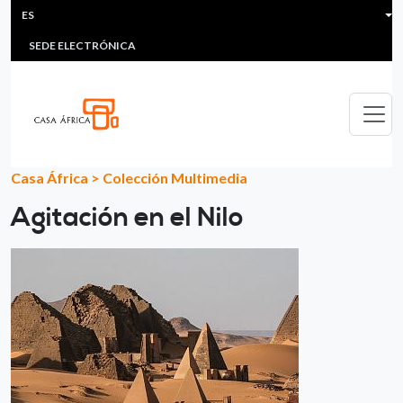
HEADER MENU
Pasar al contenido principal
ES
MULTIMEDIA
FAQS
#ÁFRICAESNOTICIA
Lis
SEDE ELECTRÓNICA
Casa África
>
Colección Multimedia
Agitación en el Nilo