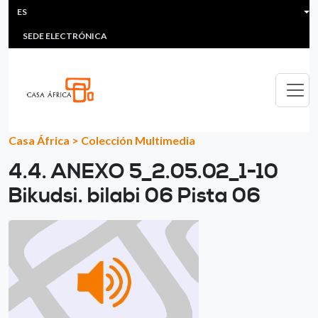
HEADER MENU
Pasar al contenido principal
ES
MULTIMEDIA
FAQS
#ÁFRICAESNOTICIA
Lis
SEDE ELECTRÓNICA
Casa África
>
Colección Multimedia
4.4. ANEXO 5_2.05.02_1-10
Bikudsi. bilabi 06 Pista 06