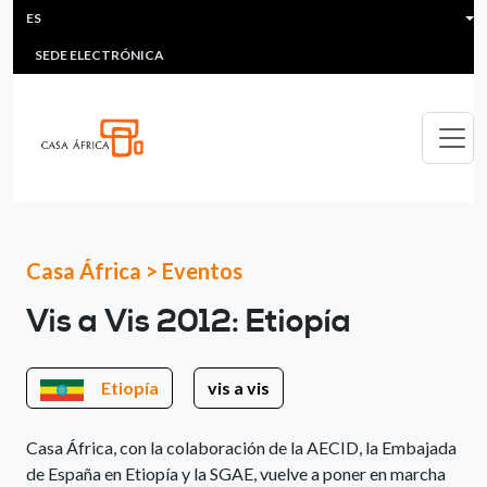
HEADER MENU
Pasar al contenido principal
ES
MULTIMEDIA
FAQS
#ÁFRICAESNOTICIA
Lis
SEDE ELECTRÓNICA
Casa África
>
Eventos
Vis a Vis 2012: Etiopía
Etiopía
vis a vis
Casa África, con la colaboración de la AECID, la Embajada
de España en Etiopía y la SGAE, vuelve a poner en marcha