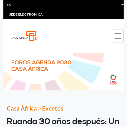
HEADER MENU
Pasar al contenido principal
ES
MULTIMEDIA
FAQS
#ÁFRICAESNOTICIA
Lis
SEDE ELECTRÓNICA
Casa África
>
Eventos
Ruanda 30 años después: Un