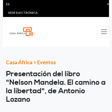
HEADER MENU
Pasar al contenido principal
ES
MULTIMEDIA
FAQS
#ÁFRICAESNOTICIA
Lis
SEDE ELECTRÓNICA
Casa África
>
Eventos
Presentación del libro
"Nelson Mandela. El camino a
la libertad", de Antonio
Lozano