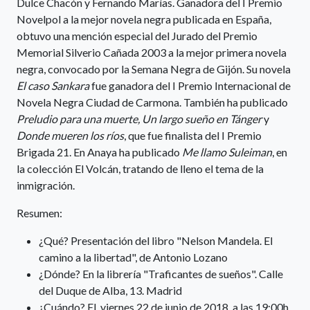
Dulce Chacón y Fernando Marías. Ganadora del I Premio
Novelpol a la mejor novela negra publicada en España,
obtuvo una mención especial del Jurado del Premio
Memorial Silverio Cañada 2003 a la mejor primera novela
negra, convocado por la Semana Negra de Gijón. Su novela
El caso Sankara
fue ganadora del I Premio Internacional de
Novela Negra Ciudad de Carmona. También ha publicado
Preludio para una muerte, Un largo sueño en Tánger
y
Donde mueren los ríos
, que fue finalista del I Premio
Brigada 21. En Anaya ha publicado
Me llamo Suleiman
, en
la colección El Volcán, tratando de lleno el tema de la
inmigración.
Resumen:
¿Qué? Presentación del libro "Nelson Mandela. El
camino a la libertad", de Antonio Lozano
¿Dónde? En la librería "Traficantes de sueños". Calle
del Duque de Alba, 13. Madrid
¿Cuándo? El viernes 22 de junio de 2018, a las 19:00h