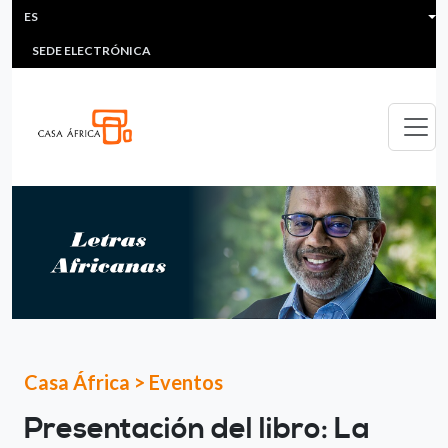
HEADER MENU
Pasar al contenido principal
ES
MULTIMEDIA
FAQS
#ÁFRICAESNOTICIA
Lis
SEDE ELECTRÓNICA
Casa África
>
Eventos
Presentación del libro: La