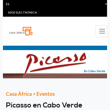
HEADER MENU
Pasar al contenido principal
ES
MULTIMEDIA
FAQS
#ÁFRICAESNOTICIA
Lis
SEDE ELECTRÓNICA
Casa África
>
Eventos
Picasso en Cabo Verde