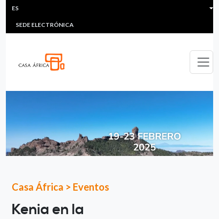
HEADER MENU
Pasar al contenido principal
ES
MULTIMEDIA
FAQS
#ÁFRICAESNOTICIA
Lis
SEDE ELECTRÓNICA
Casa África
>
Eventos
Kenia en la