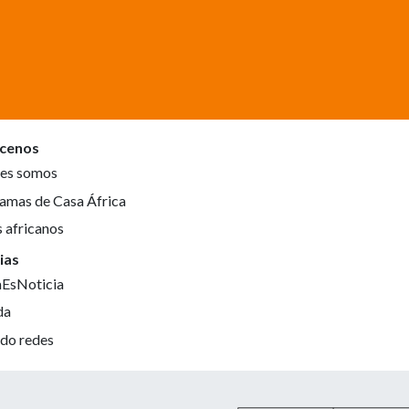
cenos
es somos
amas de Casa África
s africanos
ias
aEsNoticia
da
do redes