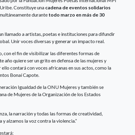
lsado por la Fundación Mujeres Poetas Internacional MPI
 Uribe. Constituye una
cadena de eventos solidarios
imultáneamente durante
todo marzo en más de 30
n llamado a artistas, poetas e instituciones para difundir
obal. Unir voces diversas y generar un impacto real.
, con el fin de visibilizar las diferentes formas de
te año quiere ser un grito en defensa de las mujeres y
r ello contará con voces africanas en sus actos, como
la
entos Bonaí Capote.
eneración Igualdad de la ONU Mujeres y también se
cana de Mujeres de la Organización de los Estados
anza, la narración y todas las formas de creatividad,
 y alzamos la voz contra la violencia.”
estará: