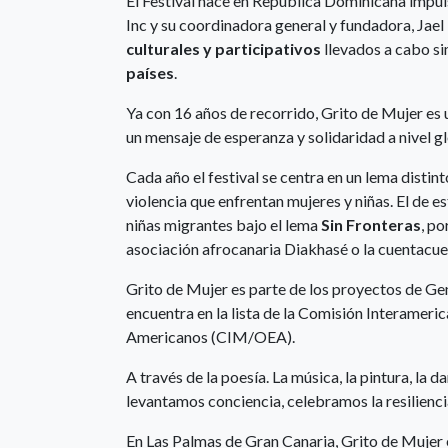
El Festival nace en República Dominicana impu
Inc y su coordinadora general y fundadora, Jael
culturales y participativos
llevados a cabo s
países
.
Ya con 16 años de recorrido, Grito de Mujer es u
un mensaje de esperanza y solidaridad a nivel gl
Cada año el festival se centra en un lema distinto
violencia que enfrentan mujeres y niñas. El de es
niñas migrantes bajo el lema
Sin Fronteras
, po
asociación afrocanaria Diakhasé o la cuentacu
Grito de Mujer es parte de los proyectos de G
encuentra en la lista de la Comisión Interameri
Americanos (CIM/OEA).
A través de la poesía. La música, la pintura, la d
levantamos conciencia, celebramos la resiliencia
En Las Palmas de Gran Canaria, Grito de Mujer 