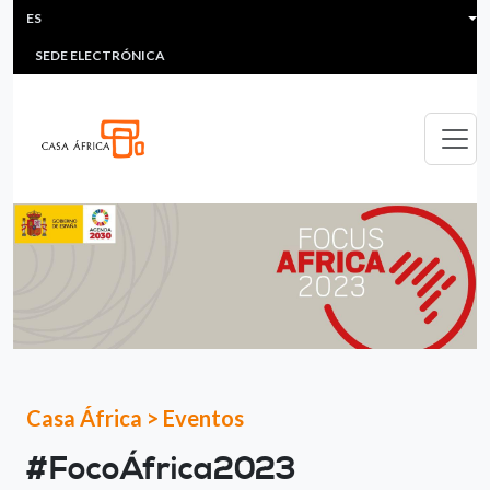
HEADER MENU
Pasar al contenido principal
ES
MULTIMEDIA
FAQS
#ÁFRICAESNOTICIA
Lis
SEDE ELECTRÓNICA
Casa África
>
Eventos
#FocoÁfrica2023​