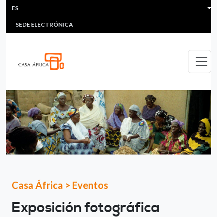
HEADER MENU
Pasar al contenido principal
ES
MULTIMEDIA
FAQS
#ÁFRICAESNOTICIA
Lis
SEDE ELECTRÓNICA
Casa África
>
Eventos
Exposición fotográfica