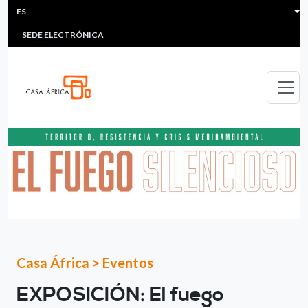
HEADER MENU
Pasar al contenido principal
ES
MULTIMEDIA
FAQS
#ÁFRICAESNOTICIA
Lis
SEDE ELECTRÓNICA
Casa África
>
Eventos
EXPOSICIÓN: El fuego