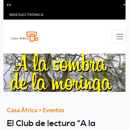
HEADER MENU
Pasar al contenido principal
ES
MULTIMEDIA
FAQS
#ÁFRICAESNOTICIA
Lis
SEDE ELECTRÓNICA
Casa África
>
Eventos
El Club de lectura “A la