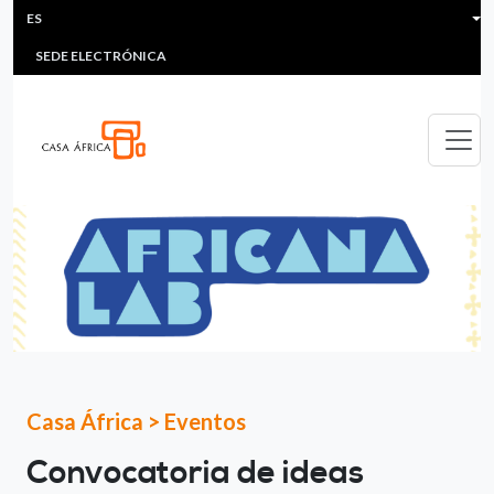
HEADER MENU
Pasar al contenido principal
ES
MULTIMEDIA
FAQS
#ÁFRICAESNOTICIA
Lis
SEDE ELECTRÓNICA
Casa África
>
Eventos
Convocatoria de ideas