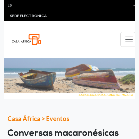
HEADER MENU
Pasar al contenido principal
ES
MULTIMEDIA
FAQS
#ÁFRICAESNOTICIA
Lis
SEDE ELECTRÓNICA
Casa África
>
Eventos
Conversas macaronésicas