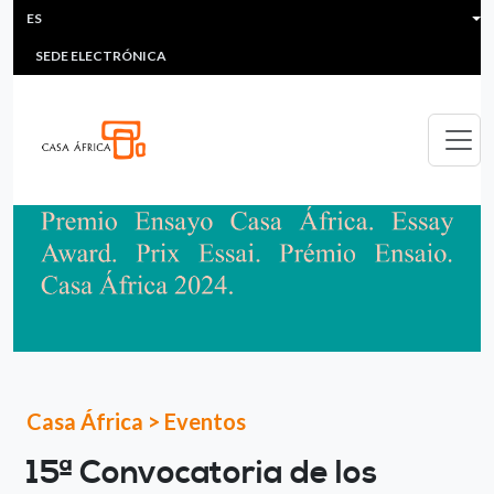
HEADER MENU
Pasar al contenido principal
ES
MULTIMEDIA
FAQS
#ÁFRICAESNOTICIA
Lis
SEDE ELECTRÓNICA
Casa África
>
Eventos
15ª Convocatoria de los