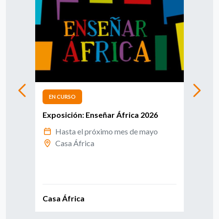
EN CURSO
EN 
26
Exposición: Enseñar África 2026
Conv
leng
Hasta el próximo mes de mayo
Casa África
R
d
Casa África
Exte