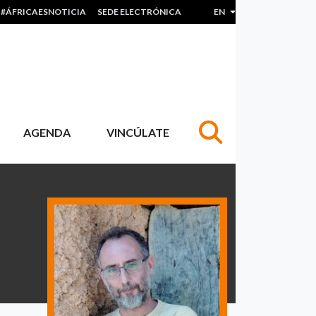
#ÁFRICAESNOTICIA
SEDE ELECTRÓNICA
EN
List additional actions
AGENDA
VINCÚLATE