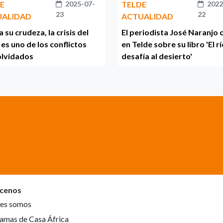
E
2025-07-
TELDE
2022
23
22
UALIDAD
ACTUALIDAD
a su crudeza, la crisis del
El periodista José Naranjo 
 es uno de los conflictos
en Telde sobre su libro 'El r
olvidados
desafía al desierto'
cenos
es somos
amas de Casa África