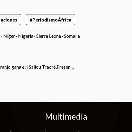
raciones
#PeriodismoÁfrica
a
·
Níger
·
Nigeria
·
Sierra Leona
·
Somalia
anjo gana el I Saliou Traoré,Presen…
Multimedia