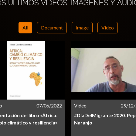
OS ÚLTIMOS VÍDEOS, IMÁGENES Y AUDI
All
Document
Image
Video
o
07/06/2022
Video
29/12
entación del libro «África:
#DíaDelMigrante 2020. Pep
io climático y resiliencia»
Naranjo