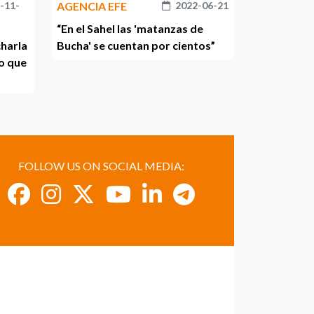
-11-
AGENCIA EFE
2022-06-21
“En el Sahel las 'matanzas de
charla
Bucha' se cuentan por cientos”
ío que
FOLLOW US ON SOCIAL MEDIA: