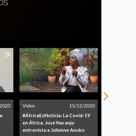
OS
/2020
Video
15/12/2020
Video
e
#ÁfricaEsNoticia: La Covid-19
La COVID-19 
en África. José Naranjo
entrevista a Julienne Anoko