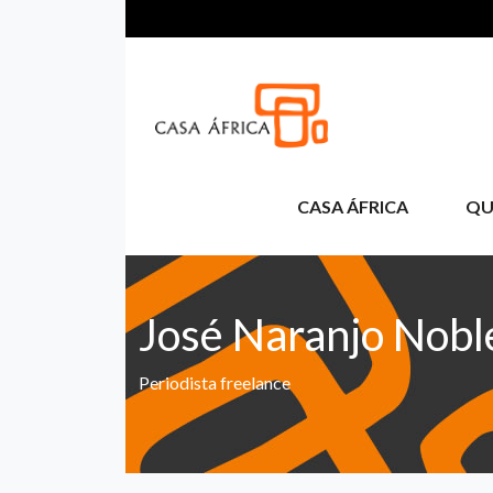
Skip to main content
CASA ÁFRICA
QU
José Naranjo Nobl
Periodista freelance