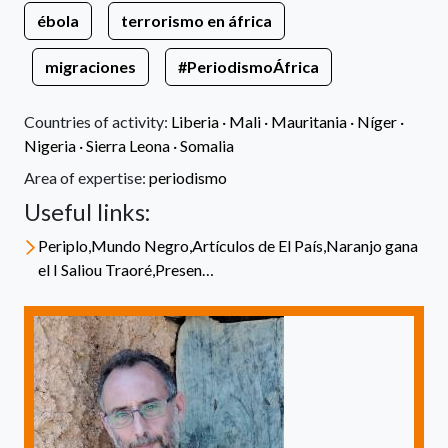
ébola
terrorismo en áfrica
migraciones
#PeriodismoÁfrica
Countries of activity:
Liberia
·
Mali
·
Mauritania
·
Níger
·
Nigeria
·
Sierra Leona
·
Somalia
Area of expertise:
periodismo
Useful links:
Periplo,Mundo Negro,Artículos de El País,Naranjo gana
el I Saliou Traoré,Presen…