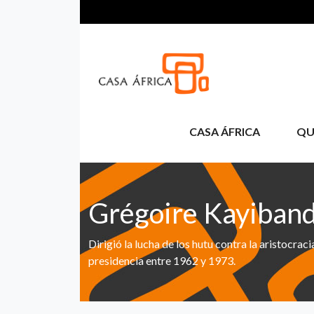
Skip to main content
CASA ÁFRICA
QU
Grégoire Kayiban
Dirigió la lucha de los hutu contra la aristocrac
presidencia entre 1962 y 1973.