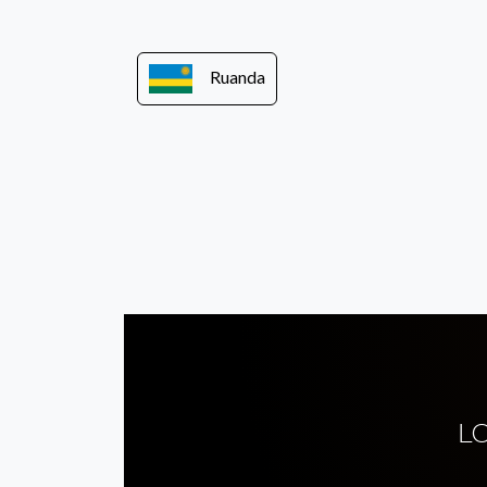
Ruanda
L