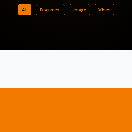
All
Document
Image
Video