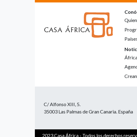
Conó
Quien
Progr
Paíse
Notic
Áfric
Agen
Crean
C/ Alfonso XIII, 5.
35003 Las Palmas de Gran Canaria. España
2023 Casa África - Todos los derechos reser