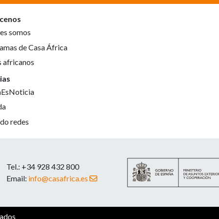
cenos
es somos
amas de Casa África
s africanos
ias
aEsNoticia
da
do redes
Tel.: +34 928 432 800
Email:
info@casafrica.es
vados