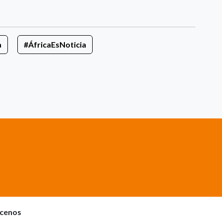
a
#ÁfricaEsNoticia
cenos