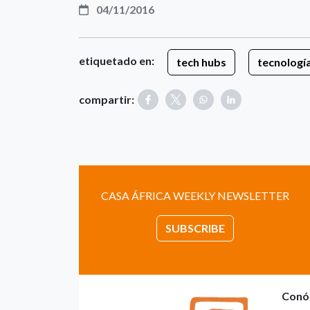
04/11/2016
etiquetado en:
tech hubs
tecnologí
compartir:
CASA ÁFRICA WEEKLY NEWSLETTER
SUBSCRIBE
Conó