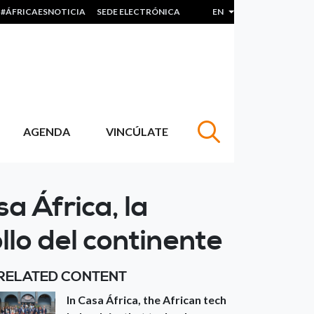
#ÁFRICAESNOTICIA
SEDE ELECTRÓNICA
EN
List additional actions
AGENDA
VINCÚLATE
a África, la
llo del continente
RELATED CONTENT
In Casa África, the African tech