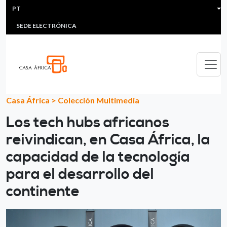
HEADER MENU
Passar para o conteúdo principal
PT
MULTIMEDIA
FAQS
#ÁFRICAESNOTICIA
Lis
SEDE ELECTRÓNICA
Casa África
>
Colección Multimedia
Los tech hubs africanos
reivindican, en Casa África, la
capacidad de la tecnología
para el desarrollo del
continente