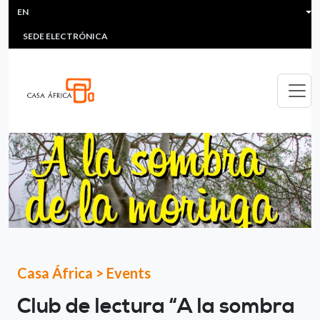
HEADER MENU
Skip to main content
EN
MULTIMEDIA
FAQS
#ÁFRICAESNOTICIA
Lis
SEDE ELECTRÓNICA
Casa África
>
Events
Club de lectura “A la sombra