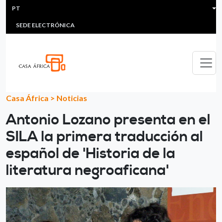
HEADER MENU
Passar para o conteúdo principal
PT
MULTIMEDIA
FAQS
#ÁFRICAESNOTICIA
Lis
SEDE ELECTRÓNICA
Casa África
>
Noticias
Antonio Lozano presenta en el
SILA la primera traducción al
español de 'Historia de la
literatura negroaficana'