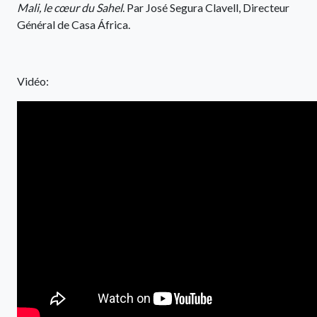
Mali, le cœur du Sahel
. Par José Segura Clavell, Directeur
Général de Casa África.
Vidéo: