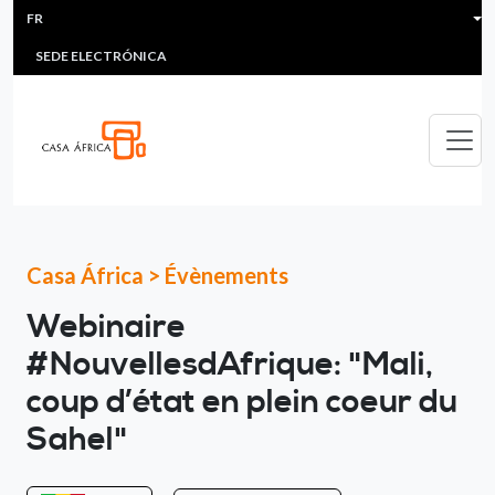
HEADER MENU
Aller au contenu principal
FR
MULTIMEDIA
FAQS
#ÁFRICAESNOTICIA
Lis
SEDE ELECTRÓNICA
Casa África
>
Évènements
Webinaire
#NouvellesdAfrique: "Mali,
coup d’état en plein coeur du
Sahel"