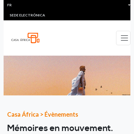
HEADER MENU
Aller au contenu principal
FR
MULTIMEDIA
FAQS
#ÁFRICAESNOTICIA
Lis
SEDE ELECTRÓNICA
Casa África
>
Évènements
Mémoires en mouvement.