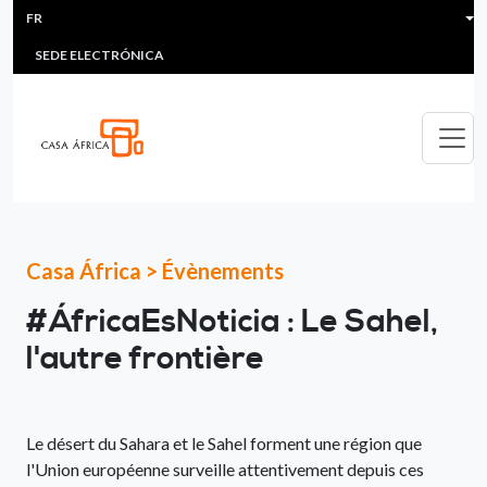
HEADER MENU
Aller au contenu principal
FR
MULTIMEDIA
FAQS
#ÁFRICAESNOTICIA
Lis
SEDE ELECTRÓNICA
Casa África
>
Évènements
#ÁfricaEsNoticia : Le Sahel,
l'autre frontière
Le désert du Sahara et le Sahel forment une région que
l'Union européenne surveille attentivement depuis ces