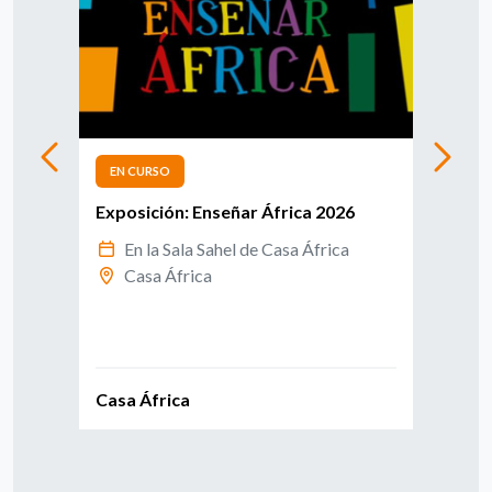
EN CURSO
EN 
Exposición: Enseñar África 2026
Info
afri
En la Sala Sahel de Casa África
Casa África
E
C
Casa África
Casa