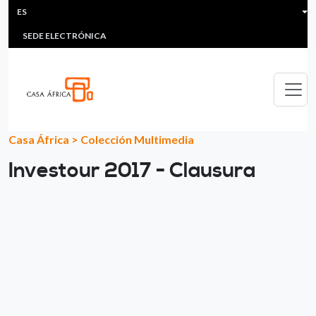
HEADER MENU
Pasar al contenido principal
ES
MULTIMEDIA
FAQS
#ÁFRICAESNOTICIA
Lis
SEDE ELECTRÓNICA
Casa África
>
Colección Multimedia
Investour 2017 - Clausura