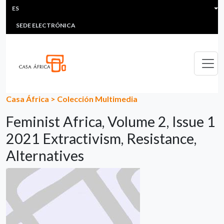
HEADER MENU
Pasar al contenido principal
ES
MULTIMEDIA
FAQS
#ÁFRICAESNOTICIA
Lis
SEDE ELECTRÓNICA
Casa África
>
Colección Multimedia
Feminist Africa, Volume 2, Issue 1
2021 Extractivism, Resistance,
Alternatives