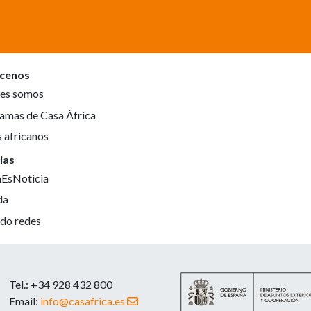
cenos
es somos
amas de Casa África
s africanos
ias
aEsNoticia
da
do redes
Tel.: +34 928 432 800
Email:
info@casafrica.es