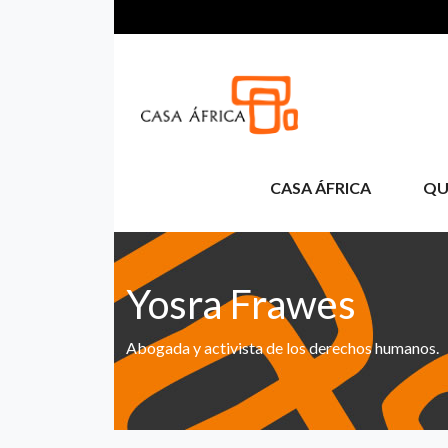
Skip to main content
CASA ÁFRICA
QU
Yosra Frawes
Abogada y activista de los derechos humanos.