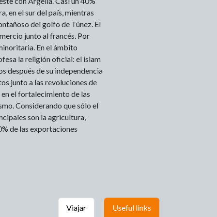
 oeste con Argelia. Casi un 40%
a, en el sur del país, mientras
ontañoso del golfo de Túnez. El
omercio junto al francés. Por
minoritaria. En el ámbito
esa la religión oficial: el islam
os después de su independencia
os junto a las revoluciones de
en el fortalecimiento de las
rismo. Considerando que sólo el
ncipales son la agricultura,
80% de las exportaciones
Viajar
Useful links