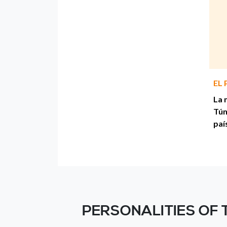
EL 
La 
Tún
paí
PERSONALITIES OF 