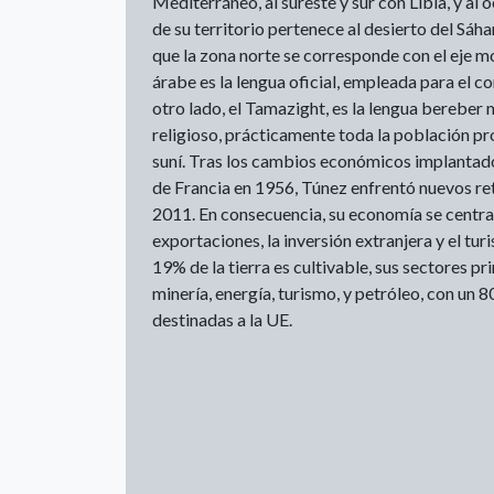
Mediterráneo, al sureste y sur con Libia, y al
de su territorio pertenece al desierto del Sáhar
que la zona norte se corresponde con el eje m
árabe es la lengua oficial, empleada para el c
otro lado, el Tamazight, es la lengua bereber 
religioso, prácticamente toda la población prof
suní. Tras los cambios económicos implantad
de Francia en 1956, Túnez enfrentó nuevos ret
2011. En consecuencia, su economía se centra 
exportaciones, la inversión extranjera y el tu
19% de la tierra es cultivable, sus sectores pri
minería, energía, turismo, y petróleo, con un 
destinadas a la UE.