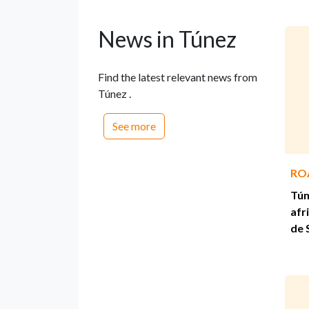
News in Túnez
Find the latest relevant news from
Túnez .
See more
RO
Tún
afr
de 