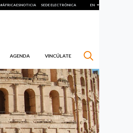
#ÁFRICAESNOTICIA
SEDE ELECTRÓNICA
EN
List additional actions
AGENDA
VINCÚLATE