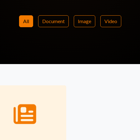
All
Document
Image
Video