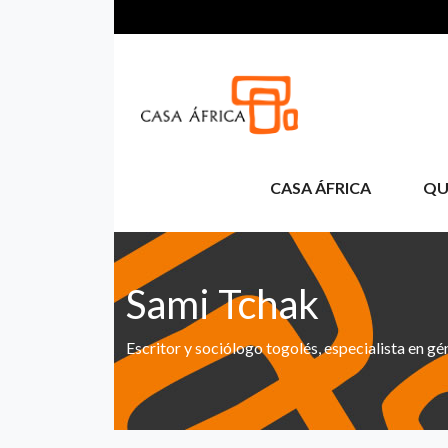
Skip to main content
CASA ÁFRICA
QU
Sami Tchak
Escritor y sociólogo togolés, especialista en gé