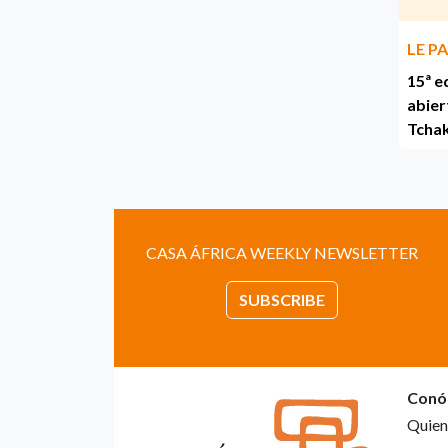
LE P
15ª e
abier
Tcha
CASA ÁFRICA WEEKLY NEWSLETTER
SUBSCRIBE
Conó
Quien