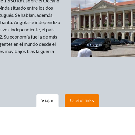
 de 1.650 Km. sobre el Océano
binda situado entre los dos
rtugués. Se hablan, además,
n bantú. Angola se independizó
 vez independiente, el país
02. Su economía fue la de más
gentes en el mundo desde el
es muy bajos tras la guerra
Viajar
Useful links