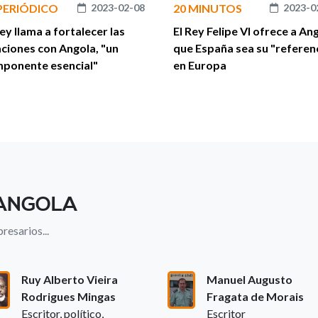
 PERIÓDICO
2023-02-08
20 MINUTOS
2023-0
Rey llama a fortalecer las
El Rey Felipe VI ofrece a An
aciones con Angola, "un
que España sea su "referen
ponente esencial"
en Europa
 ANGOLA
resarios...
Ruy Alberto Vieira
Manuel Augusto
Rodrigues Mingas
Fragata de Morais
Escritor, político,
Escritor