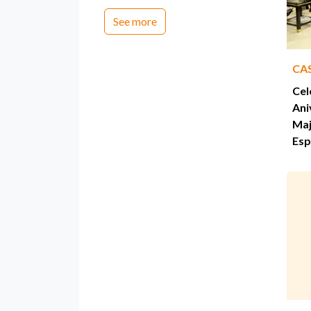
See more
CA
Cel
Ani
Maj
Esp