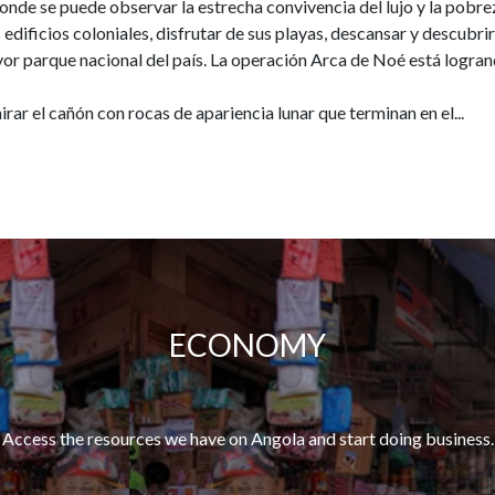
donde se puede observar la estrecha convivencia del lujo y la pobreza
edificios coloniales, disfrutar de sus playas, descansar y descubri
r parque nacional del país. La operación Arca de Noé está logrand
ar el cañón con rocas de apariencia lunar que terminan en el...
ECONOMY
Access the resources we have on Angola and start doing business.