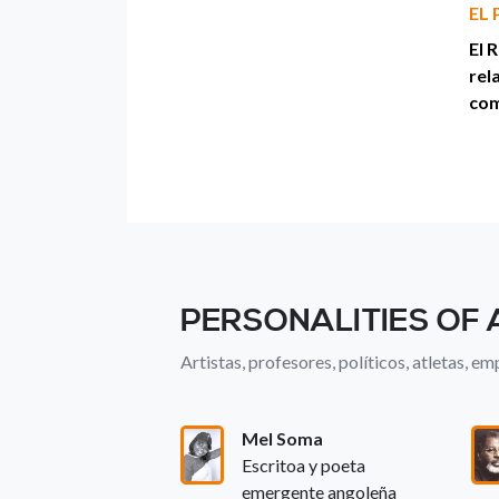
EL
El 
rel
com
PERSONALITIES OF
Artistas, profesores, políticos, atletas, emp
Mel Soma
Escritoa y poeta
emergente angoleña