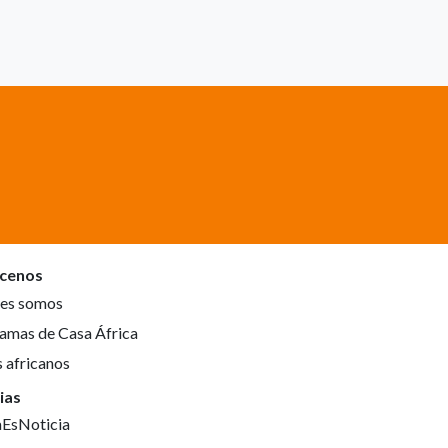
cenos
es somos
amas de Casa África
s africanos
ias
aEsNoticia