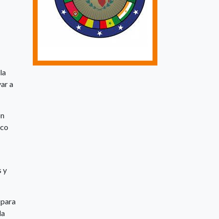
la
var a
ón
ico
s y
 para
la