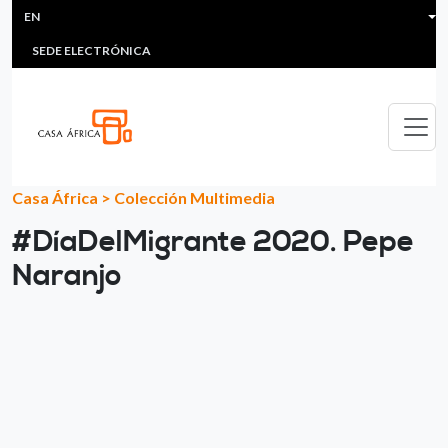
HEADER MENU
Skip to main content
EN
MULTIMEDIA
FAQS
#ÁFRICAESNOTICIA
Lis
SEDE ELECTRÓNICA
Casa África
>
Colección Multimedia
#DíaDelMigrante 2020. Pepe
Naranjo