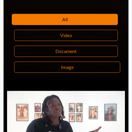
All
Video
Document
Image