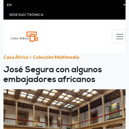
HEADER MENU
Skip to main content
EN
MULTIMEDIA
FAQS
#ÁFRICAESNOTICIA
Lis
SEDE ELECTRÓNICA
Casa África
>
Colección Multimedia
José Segura con algunos
embajadores africanos