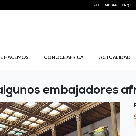
HEADER MENU
MULTIMEDIA
FAQS
É HACEMOS
CONOCE ÁFRICA
ACTUALIDAD
algunos embajadores af