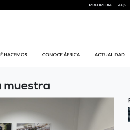
HEADER MENU
MULTIMEDIA
FAQS
É HACEMOS
CONOCE ÁFRICA
ACTUALIDAD
a muestra