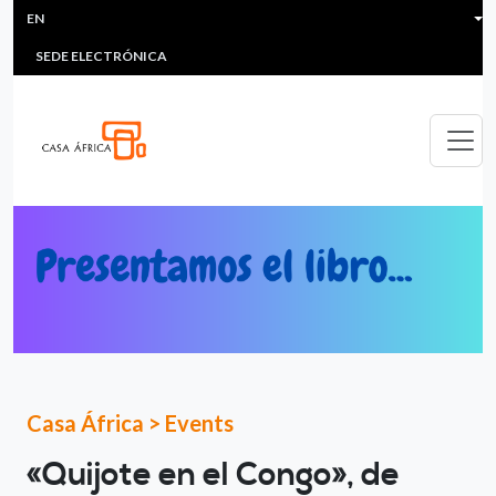
HEADER MENU
Skip to main content
EN
MULTIMEDIA
FAQS
#ÁFRICAESNOTICIA
Lis
SEDE ELECTRÓNICA
Casa África
>
Events
«Quijote en el Congo», de