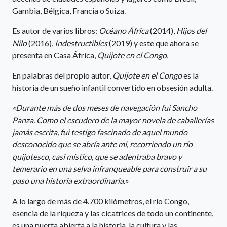
Gambia, Bélgica, Francia o Suiza.
Es autor de varios libros:
Océano África
(2014),
Hijos del
Nilo
(2016),
Indestructibles
(2019) y este que ahora se
presenta en Casa África,
Quijote en el Congo.
En palabras del propio autor,
Quijote en el Congo
es la
historia de un sueño infantil convertido en obsesión adulta.
«Durante más de dos meses de navegación fui Sancho
Panza. Como el escudero de la mayor novela de caballerías
jamás escrita, fui testigo fascinado de aquel mundo
desconocido que se abría ante mí, recorriendo un río
quijotesco, casi místico, que se adentraba bravo y
temerario en una selva infranqueable para construir a su
paso una historia extraordinaria.»
A lo largo de más de 4.700 kilómetros, el río Congo,
esencia de la riqueza y las cicatrices de todo un continente,
es una puerta abierta a la historia, la cultura y las