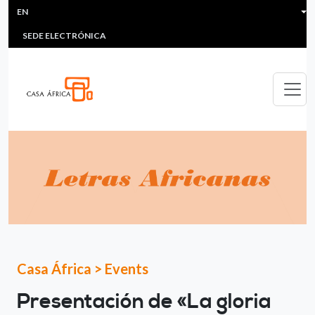
HEADER MENU
Skip to main content
EN
MULTIMEDIA
FAQS
#ÁFRICAESNOTICIA
Lis
SEDE ELECTRÓNICA
Casa África
>
Events
Presentación de «La gloria