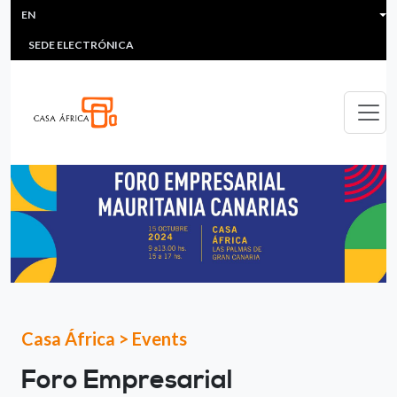
HEADER MENU
Skip to main content
EN
MULTIMEDIA
FAQS
#ÁFRICAESNOTICIA
Lis
SEDE ELECTRÓNICA
Casa África
>
Events
Foro Empresarial