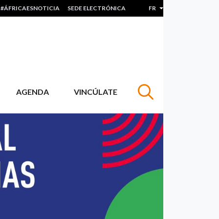
#ÁFRICAESNOTICIA
SEDE ELECTRÓNICA
FR
Lister les actions sup
AGENDA
VINCÚLATE