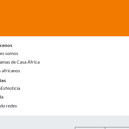
cenos
es somos
amas de Casa África
s africanos
ias
aEsNoticia
da
do redes