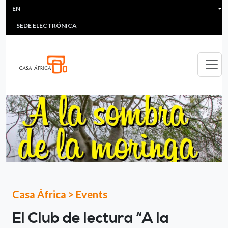
HEADER MENU
Skip to main content
EN
MULTIMEDIA
FAQS
#ÁFRICAESNOTICIA
Lis
SEDE ELECTRÓNICA
Casa África
>
Events
El Club de lectura “A la