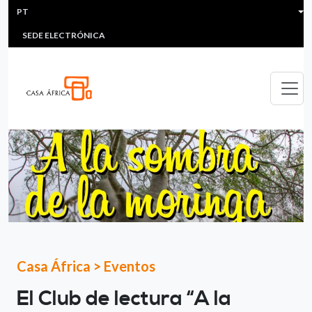
HEADER MENU
Passar para o conteúdo principal
PT
MULTIMEDIA
FAQS
#ÁFRICAESNOTICIA
Lis
SEDE ELECTRÓNICA
Casa África
>
Eventos
El Club de lectura “A la